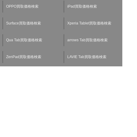
OPPO買取価格検索
iPad買取価格検索
Surface買取価格検索
Xperia Tablet買取価格検索
Qua Tab買取価格検索
arrows Tab買取価格検索
ZenPad買取価格検索
LAVIE Tab買取価格検索
Media Pad買取価格検索
Mac買取価格検索
AppleWatch買取価格検索
買取について
iPhoneロック解除と初期化
iPadロック解除と初期化方法
方法