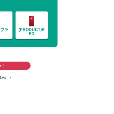
トブラ
(PRODUCT)R
ク
ED
い！
早めに！