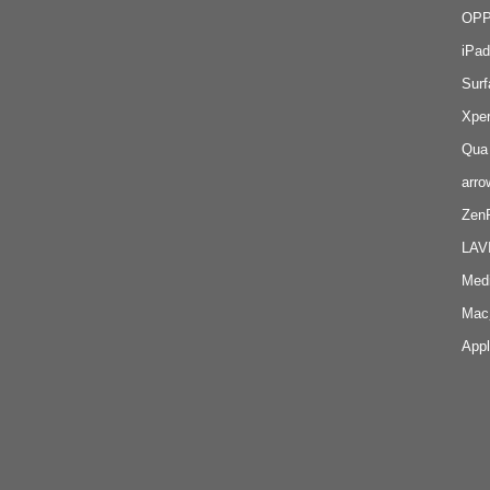
OP
iP
Su
Xpe
Qu
ar
Ze
LA
Me
Ma
Ap