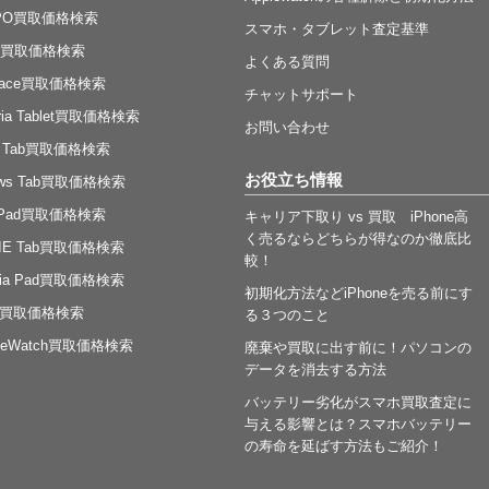
PO買取価格検索
スマホ・タブレット査定基準
ad買取価格検索
よくある質問
rface買取価格検索
チャットサポート
ria Tablet買取価格検索
お問い合わせ
a Tab買取価格検索
お役立ち情報
rows Tab買取価格検索
nPad買取価格検索
キャリア下取り vs 買取 iPhone高
く売るならどちらが得なのか徹底比
VIE Tab買取価格検索
較！
dia Pad買取価格検索
初期化方法などiPhoneを売る前にす
c買取価格検索
る３つのこと
pleWatch買取価格検索
廃棄や買取に出す前に！パソコンの
データを消去する方法
バッテリー劣化がスマホ買取査定に
与える影響とは？スマホバッテリー
の寿命を延ばす方法もご紹介！