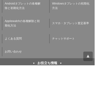
Androidタブレットの各種解
Windowsタブレットの初期化
除と初期化方法
方法
Applewatchの各種解除と初
スマホ・タブレット査定基準
期化方法
よくある質問
チャットサポート
お問い合わせ
お役立ち情報
キャリア下取り vs 買取
初期化方法などiPhoneを売
iPhone高く売るならどちら
る前にする３つのこと
が得なのか徹底比較！
バッテリー劣化がスマホ買取
廃棄や買取に出す前に！パソ
査定に与える影響とは？スマ
コンのデータを消去する方法
ホバッテリーの寿命を延ばす