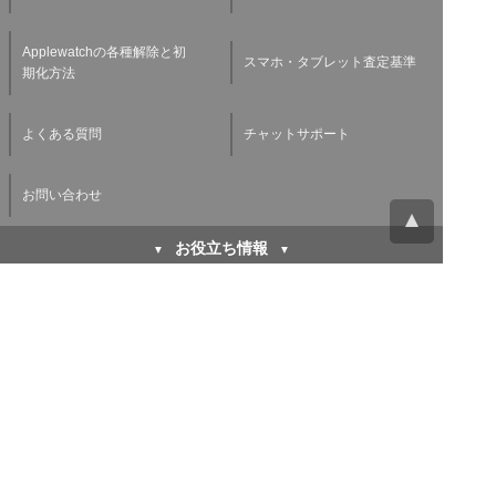
Applewatchの各種解除と初
スマホ・タブレット査定基準
期化方法
よくある質問
チャットサポート
お問い合わせ
お役立ち情報
キャリア下取り vs 買取
初期化方法などiPhoneを売
iPhone高く売るならどちら
る前にする３つのこと
が得なのか徹底比較！
バッテリー劣化がスマホ買取
廃棄や買取に出す前に！パソ
査定に与える影響とは？スマ
コンのデータを消去する方法
ホバッテリーの寿命を延ばす
方法もご紹介！