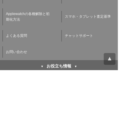
Applewatchの各種解除と初
スマホ・タブレット査定基準
期化方法
よくある質問
チャットサポート
お問い合わせ
お役立ち情報
キャリア下取り vs 買取
初期化方法などiPhoneを売
iPhone高く売るならどちら
る前にする３つのこと
が得なのか徹底比較！
バッテリー劣化がスマホ買取
廃棄や買取に出す前に！パソ
査定に与える影響とは？スマ
コンのデータを消去する方法
ホバッテリーの寿命を延ばす
方法もご紹介！