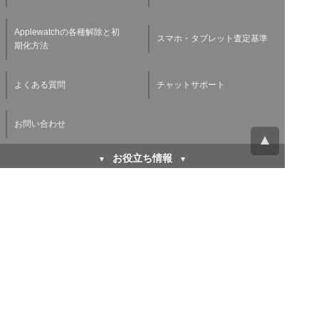
Applewatchの各種解除と初
スマホ・タブレット査定基準
期化方法
よくある質問
チャットサポート
お問い合わせ
お役立ち情報
キャリア下取り vs 買取
初期化方法などiPhoneを売
iPhone高く売るならどちら
る前にする３つのこと
が得なのか徹底比較！
バッテリー劣化がスマホ買取
廃棄や買取に出す前に！パソ
査定に与える影響とは？スマ
コンのデータを消去する方法
ホバッテリーの寿命を延ばす
方法もご紹介！