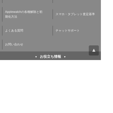
Applewatchの各種解除と初
スマホ・タブレット査定基準
期化方法
よくある質問
チャットサポート
お問い合わせ
お役立ち情報
キャリア下取り vs 買取
初期化方法などiPhoneを売
iPhone高く売るならどちら
る前にする３つのこと
が得なのか徹底比較！
バッテリー劣化がスマホ買取
廃棄や買取に出す前に！パソ
査定に与える影響とは？スマ
コンのデータを消去する方法
ホバッテリーの寿命を延ばす
方法もご紹介！