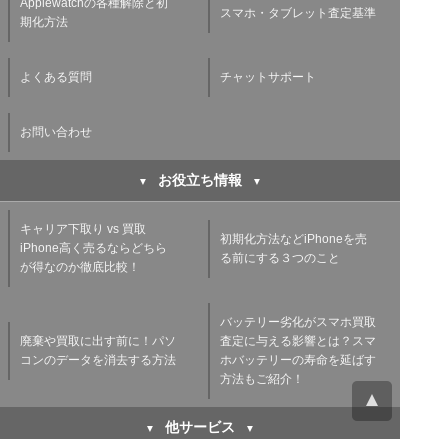
Applewatchの各種解除と初
スマホ・タブレット査定基準
期化方法
よくある質問
チャットサポート
お問い合わせ
お役立ち情報
キャリア下取り vs 買取
初期化方法などiPhoneを売
iPhone高く売るならどちら
る前にする３つのこと
が得なのか徹底比較！
バッテリー劣化がスマホ買取
廃棄や買取に出す前に！パソ
査定に与える影響とは？スマ
コンのデータを消去する方法
ホバッテリーの寿命を延ばす
方法もご紹介！
他サービス