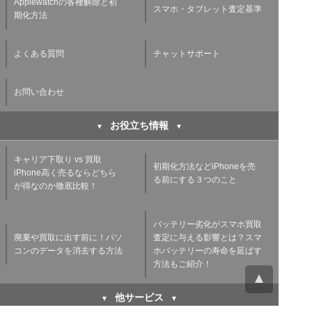
Applewatchの各種解除と初
スマホ・タブレット査定基準
期化方法
よくある質問
チャットサポート
お問い合わせ
お役立ち情報
キャリア下取り vs 買取
初期化方法などiPhoneを売
iPhone高く売るならどちら
る前にする３つのこと
が得なのか徹底比較！
バッテリー劣化がスマホ買取
廃棄や買取に出す前に！パソ
査定に与える影響とは？スマ
コンのデータを消去する方法
ホバッテリーの寿命を延ばす
方法もご紹介！
他サービス