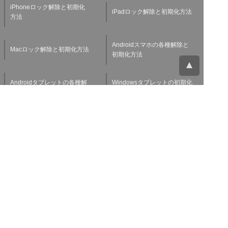
iPhoneロック解除と初期化
iPadロック解除と初期化方法
方法
Androidスマホの各種解除と
Macロック解除と初期化方法
初期化方法
Androidタブレットの各種解
Windowsタブレットの初期化
除と初期化方法
方法
Applewatchの各種解除と初
スマホ・タブレット査定基準
期化方法
よくある質問
チャットサポート
お問い合わせ
お役立ち情報