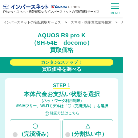
iPhone・スマホ・携帯買取ならインバースネットの宅配買取サービス
インバースネットの宅配買取サービス
>
スマホ・携帯買取価格検索
>
AQUOS
AQUOS R9 pro K
（SH-54E docomo）
買取価格
カンタン2ステップ！
買取価格を調べる
STEP 1
本体代金お支払い状態を選択
（ネットワーク利用制限）
※SIMフリー、Wi-Fiモデルは「〇（完済済み）」を選択
確認方法はこちら
〇
△
（完済済み）
（分割払い中）