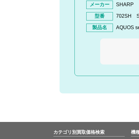
メーカー
SHARP
型番
702SH S
製品名
AQUOS se
カテゴリ別買取価格検索
機