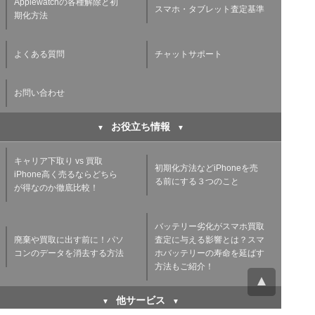
Applewatchの各種解除と初
スマホ・タブレット査定基準
期化方法
よくある質問
チャットサポート
お問い合わせ
お役立ち情報
キャリア下取り vs 買取
初期化方法などiPhoneを売
iPhone高く売るならどちら
る前にする３つのこと
が得なのか徹底比較！
バッテリー劣化がスマホ買取
廃棄や買取に出す前に！パソ
査定に与える影響とは？スマ
コンのデータを消去する方法
ホバッテリーの寿命を延ばす
方法もご紹介！
他サービス