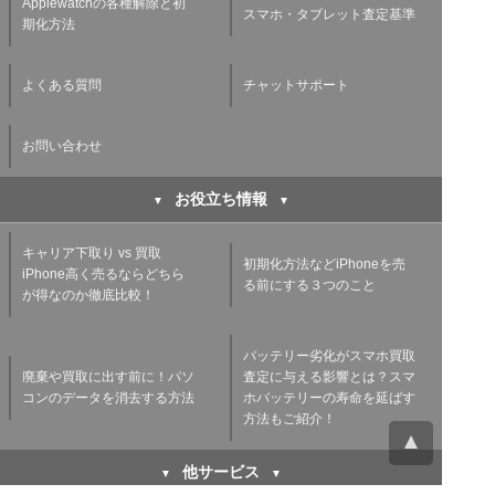
Applewatchの各種解除と初
スマホ・タブレット査定基準
期化方法
よくある質問
チャットサポート
お問い合わせ
お役立ち情報
キャリア下取り vs 買取
初期化方法などiPhoneを売
iPhone高く売るならどちら
る前にする３つのこと
が得なのか徹底比較！
バッテリー劣化がスマホ買取
廃棄や買取に出す前に！パソ
査定に与える影響とは？スマ
コンのデータを消去する方法
ホバッテリーの寿命を延ばす
方法もご紹介！
他サービス