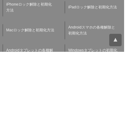
iPhoneロック解除と初期化
iPadロック解除と初期化方法
方法
Androidスマホの各種解除と
Macロック解除と初期化方法
初期化方法
Androidタブレットの各種解
Windowsタブレットの初期化
除と初期化方法
方法
Applewatchの各種解除と初
スマホ・タブレット査定基準
期化方法
よくある質問
チャットサポート
お問い合わせ
お役立ち情報