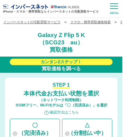
iPhone・スマホ・携帯買取ならインバースネットの宅配買取サービス
インバースネットの宅配買取サービス
>
スマホ・携帯買取価格検索
>
Galaxy
Galaxy Z Flip 5 K
（SCG23 au）
買取価格
カンタン2ステップ！
買取価格を調べる
STEP 1
本体代金お支払い状態を選択
（ネットワーク利用制限）
※SIMフリー、Wi-Fiモデルは「〇（完済済み）」を選択
確認方法はこちら
〇
△
（完済済み）
（分割払い中）