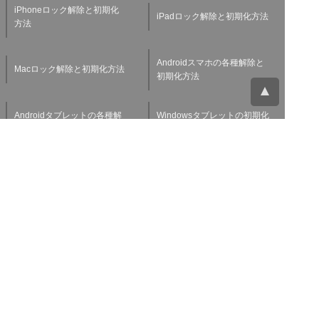
iPhoneロック解除と初期化
iPadロック解除と初期化方法
方法
Androidスマホの各種解除と
Macロック解除と初期化方法
初期化方法
Androidタブレットの各種解
Windowsタブレットの初期化
除と初期化方法
方法
Applewatchの各種解除と初
スマホ・タブレット査定基準
期化方法
よくある質問
チャットサポート
お問い合わせ
お役立ち情報