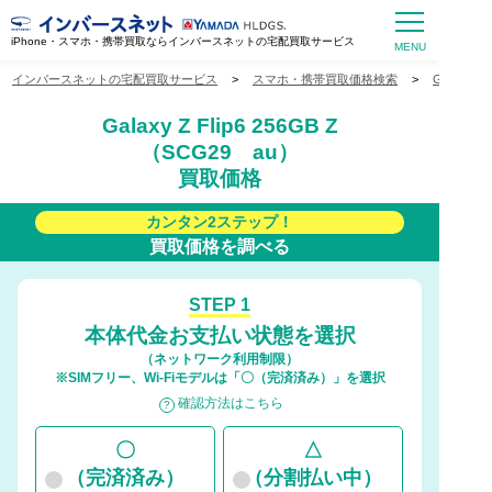
iPhone・スマホ・携帯買取ならインバースネットの宅配買取サービス
インバースネットの宅配買取サービス
>
スマホ・携帯買取価格検索
>
Galaxy
Galaxy Z Flip6 256GB Z
（SCG29 au）
買取価格
カンタン2ステップ！
買取価格を調べる
STEP 1
本体代金お支払い状態を選択
（ネットワーク利用制限）
※SIMフリー、Wi-Fiモデルは「〇（完済済み）」を選択
確認方法はこちら
〇
△
（完済済み）
（分割払い中）