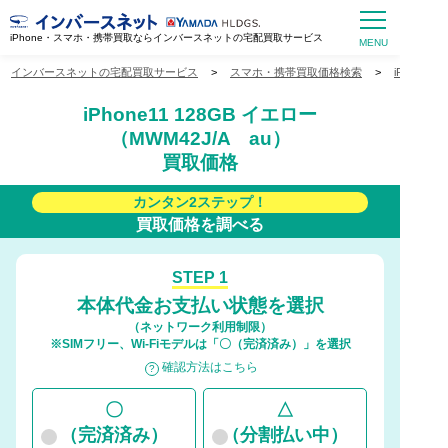
iPhone・スマホ・携帯買取ならインバースネットの宅配買取サービス
インバースネットの宅配買取サービス
>
スマホ・携帯買取価格検索
>
iPhone
iPhone11 128GB イエロー
（MWM42J/A au）
買取価格
カンタン2ステップ！
買取価格を調べる
STEP 1
本体代金お支払い状態を選択
（ネットワーク利用制限）
※SIMフリー、Wi-Fiモデルは「〇（完済済み）」を選択
確認方法はこちら
〇
△
（完済済み）
（分割払い中）