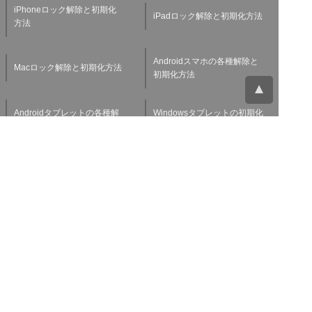
iPhoneロック解除と初期化
iPadロック解除と初期化方法
方法
Androidスマホの各種解除と
Macロック解除と初期化方法
初期化方法
Androidタブレットの各種解
Windowsタブレットの初期化
除と初期化方法
方法
Applewatchの各種解除と初
スマホ・タブレット査定基準
期化方法
よくある質問
チャットサポート
お問い合わせ
お役立ち情報