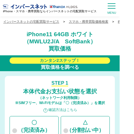
iPhone・スマホ・携帯買取ならインバースネットの宅配買取サービス
インバースネットの宅配買取サービス
>
スマホ・携帯買取価格検索
>
iPhone
iPhone11 64GB ホワイト
（MWLU2J/A SoftBank）
買取価格
カンタン2ステップ！
買取価格を調べる
STEP 1
本体代金お支払い状態を選択
（ネットワーク利用制限）
※SIMフリー、Wi-Fiモデルは「〇（完済済み）」を選択
確認方法はこちら
〇
△
（完済済み）
（分割払い中）