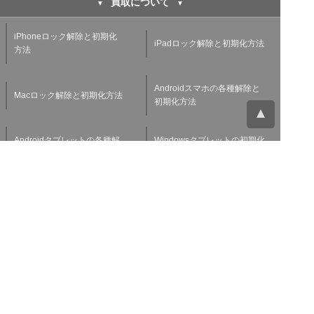
買取について
iPhoneロック解除と初期化
iPadロック解除と初期化方法
方法
Androidスマホの各種解除と
Macロック解除と初期化方法
初期化方法
Androidタブレットの各種解
Windowsタブレットの初期化
除と初期化方法
方法
Applewatchの各種解除と初
スマホ・タブレット査定基準
期化方法
よくある質問
チャットサポート
お問い合わせ