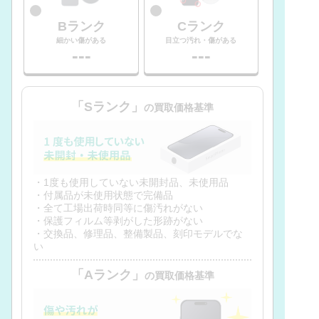
Bランク
Cランク
細かい傷がある
目立つ汚れ・傷がある
---
---
「Sランク」
の買取価格基準
・1度も使用していない未開封品、未使用品
・付属品が未使用状態で完備品
・全て工場出荷時同等に傷汚れがない
・保護フィルム等剥がした形跡がない
・交換品、修理品、整備製品、刻印モデルでな
い
「Aランク」
の買取価格基準