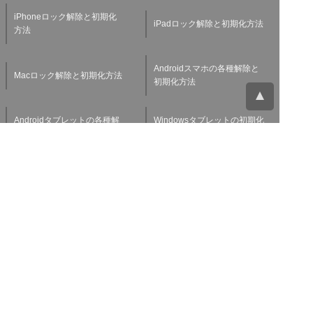
iPhoneロック解除と初期化
iPadロック解除と初期化方法
方法
Androidスマホの各種解除と
Macロック解除と初期化方法
初期化方法
Androidタブレットの各種解
Windowsタブレットの初期化
除と初期化方法
方法
Applewatchの各種解除と初
スマホ・タブレット査定基準
期化方法
よくある質問
チャットサポート
お問い合わせ
お役立ち情報