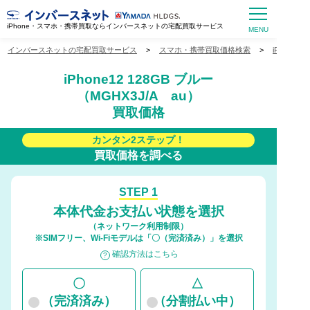
iPhone・スマホ・携帯買取ならインバースネットの宅配買取サービス
インバースネットの宅配買取サービス
>
スマホ・携帯買取価格検索
>
iPhone
iPhone12 128GB ブルー
（MGHX3J/A au）
買取価格
カンタン2ステップ！
買取価格を調べる
STEP 1
本体代金お支払い状態を選択
（ネットワーク利用制限）
※SIMフリー、Wi-Fiモデルは「〇（完済済み）」を選択
確認方法はこちら
〇
△
（完済済み）
（分割払い中）