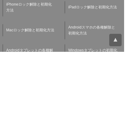
iPhoneロック解除と初期化
iPadロック解除と初期化方法
方法
Androidスマホの各種解除と
Macロック解除と初期化方法
初期化方法
Androidタブレットの各種解
Windowsタブレットの初期化
除と初期化方法
方法
Applewatchの各種解除と初
スマホ・タブレット査定基準
期化方法
よくある質問
チャットサポート
お問い合わせ
お役立ち情報