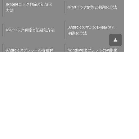
iPhoneロック解除と初期化
iPadロック解除と初期化方法
方法
Androidスマホの各種解除と
Macロック解除と初期化方法
初期化方法
Androidタブレットの各種解
Windowsタブレットの初期化
除と初期化方法
方法
Applewatchの各種解除と初
スマホ・タブレット査定基準
期化方法
よくある質問
チャットサポート
お問い合わせ
お役立ち情報