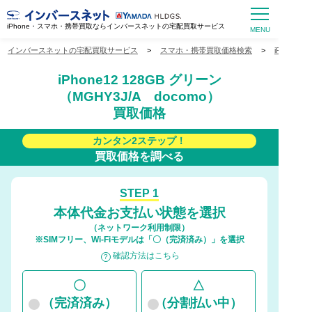
iPhone・スマホ・携帯買取ならインバースネットの宅配買取サービス
インバースネットの宅配買取サービス
>
スマホ・携帯買取価格検索
>
iPhone
iPhone12 128GB グリーン
（MGHY3J/A docomo）
買取価格
カンタン2ステップ！
買取価格を調べる
STEP 1
本体代金お支払い状態を選択
（ネットワーク利用制限）
※SIMフリー、Wi-Fiモデルは「〇（完済済み）」を選択
確認方法はこちら
〇
△
（完済済み）
（分割払い中）