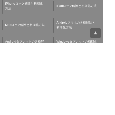
iPhoneロック解除と初期化
iPadロック解除と初期化方法
方法
Androidスマホの各種解除と
Macロック解除と初期化方法
初期化方法
Androidタブレットの各種解
Windowsタブレットの初期化
除と初期化方法
方法
Applewatchの各種解除と初
スマホ・タブレット査定基準
期化方法
よくある質問
チャットサポート
お問い合わせ
お役立ち情報