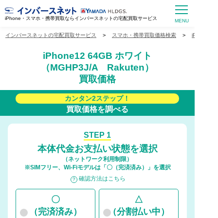
iPhone・スマホ・携帯買取ならインバースネットの宅配買取サービス
インバースネットの宅配買取サービス
>
スマホ・携帯買取価格検索
>
iPhone
iPhone12 64GB ホワイト
（MGHP3J/A Rakuten）
買取価格
カンタン2ステップ！
買取価格を調べる
STEP 1
本体代金お支払い状態を選択
（ネットワーク利用制限）
※SIMフリー、Wi-Fiモデルは「〇（完済済み）」を選択
確認方法はこちら
〇
△
（完済済み）
（分割払い中）