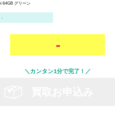
ini 64GB グリーン
-
-
＼カンタン1分で完了！／
買取お申込み