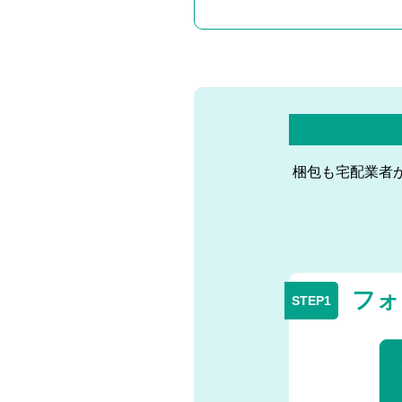
梱包も宅配業者
フォ