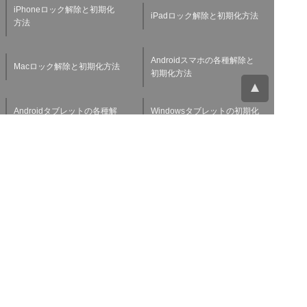
iPhoneロック解除と初期化
iPadロック解除と初期化方法
方法
Androidスマホの各種解除と
Macロック解除と初期化方法
初期化方法
Androidタブレットの各種解
Windowsタブレットの初期化
除と初期化方法
方法
Applewatchの各種解除と初
スマホ・タブレット査定基準
期化方法
よくある質問
チャットサポート
お問い合わせ
お役立ち情報