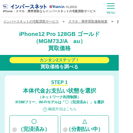
iPhone・スマホ・携帯買取ならインバースネットの宅配買取サービス
インバースネットの宅配買取サービス
>
スマホ・携帯買取価格検索
>
iPhone
iPhone12 Pro 128GB ゴールド
（MGM73J/A au）
買取価格
カンタン2ステップ！
買取価格を調べる
STEP 1
本体代金お支払い状態を選択
（ネットワーク利用制限）
※SIMフリー、Wi-Fiモデルは「〇（完済済み）」を選択
確認方法はこちら
〇
△
（完済済み）
（分割払い中）