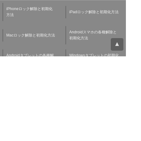
iPhoneロック解除と初期化
iPadロック解除と初期化方法
方法
Androidスマホの各種解除と
Macロック解除と初期化方法
初期化方法
Androidタブレットの各種解
Windowsタブレットの初期化
除と初期化方法
方法
Applewatchの各種解除と初
スマホ・タブレット査定基準
期化方法
よくある質問
チャットサポート
お問い合わせ
お役立ち情報