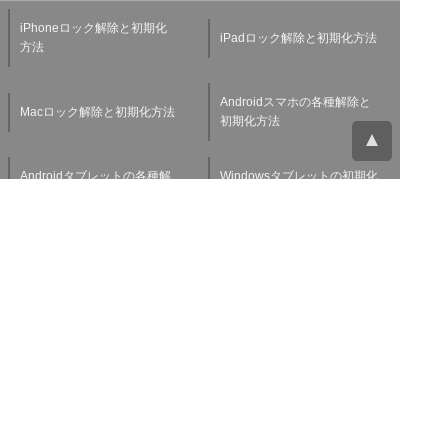
iPhoneロック解除と初期化
iPadロック解除と初期化方法
方法
Androidスマホの各種解除と
Macロック解除と初期化方法
初期化方法
Androidタブレットの各種解
Windowsタブレットの初期化
除と初期化方法
方法
Applewatchの各種解除と初
スマホ・タブレット査定基準
期化方法
よくある質問
チャットサポート
お問い合わせ
お役立ち情報