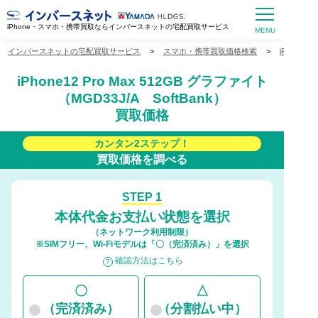
iPhone・スマホ・携帯買取ならインバースネットの宅配買取サービス
インバースネットの宅配買取サービス
>
スマホ・携帯買取価格検索
>
iPhone
iPhone12 Pro Max 512GB グラファイト
（MGD33J/A SoftBank）
買取価格
カンタン2ステップ！
買取価格を調べる
STEP 1
本体代金お支払い状態を選択
（ネットワーク利用制限）
※SIMフリー、Wi-Fiモデルは「〇（完済済み）」を選択
確認方法はこちら
〇
△
（完済済み）
（分割払い中）