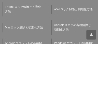
iPhoneロック解除と初期化
iPadロック解除と初期化方法
方法
Androidスマホの各種解除と
Macロック解除と初期化方法
初期化方法
Androidタブレットの各種解
Windowsタブレットの初期化
除と初期化方法
方法
Applewatchの各種解除と初
スマホ・タブレット査定基準
期化方法
よくある質問
チャットサポート
お問い合わせ
お役立ち情報