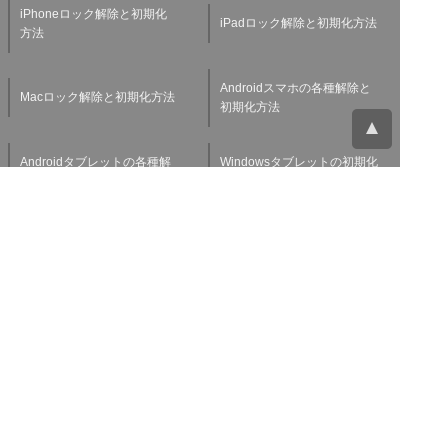
iPhoneロック解除と初期化
iPadロック解除と初期化方法
方法
Androidスマホの各種解除と
Macロック解除と初期化方法
初期化方法
Androidタブレットの各種解
Windowsタブレットの初期化
除と初期化方法
方法
Applewatchの各種解除と初
スマホ・タブレット査定基準
期化方法
よくある質問
チャットサポート
お問い合わせ
お役立ち情報