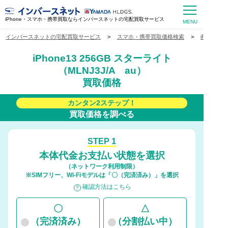
iPhone・スマホ・携帯買取ならインバースネットの宅配買取サービス
インバースネットの宅配買取サービス
>
スマホ・携帯買取価格検索
>
iPhone
iPhone13 256GB スターライト
（MLNJ3J/A au）
買取価格
カンタン2ステップ！
買取価格を調べる
STEP 1
本体代金お支払い状態を選択
（ネットワーク利用制限）
※SIMフリー、Wi-Fiモデルは「〇（完済済み）」を選択
確認方法はこちら
〇
△
（完済済み）
（分割払い中）