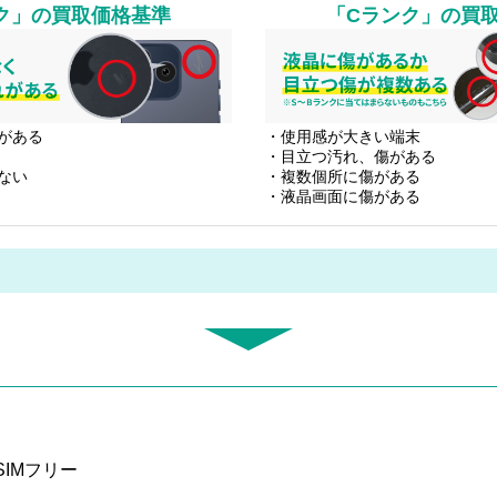
ク」
の買取価格基準
「Cランク」
の買
がある
・使用感が大きい端末
・目立つ汚れ、傷がある
ない
・複数個所に傷がある
・液晶画面に傷がある
 SIMフリー