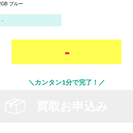
12GB ブルー
-
-
＼カンタン1分で完了！／
買取お申込み