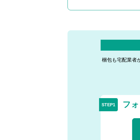
梱包も宅配業者
フォ