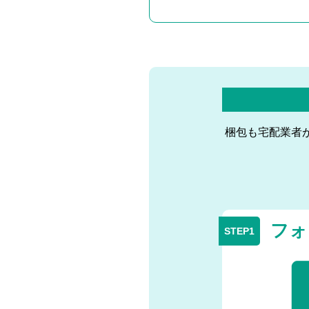
梱包も宅配業者
フォ