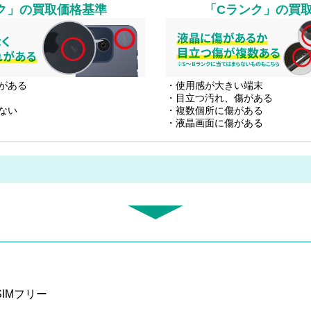
ク」
の買取価格基準
「Cランク」
の買
がある
・使用感が大きい端末
・目立つ汚れ、傷がある
ない
・複数個所に傷がある
・液晶画面に傷がある
 SIMフリー