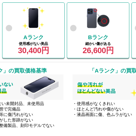
Aランク
Bランク
使用感がない美品
細かい傷がある
30,400円
26,600円
ク」
の買取価格基準
「Aランク」
の買
ない未開封品、未使用品
・使用感がなくきれい
態で完備品
・ほとんど汚れや傷がない
等に傷汚れがない
・液晶画面に傷、色ムラがない
がした形跡がない
整備製品、刻印モデルでない