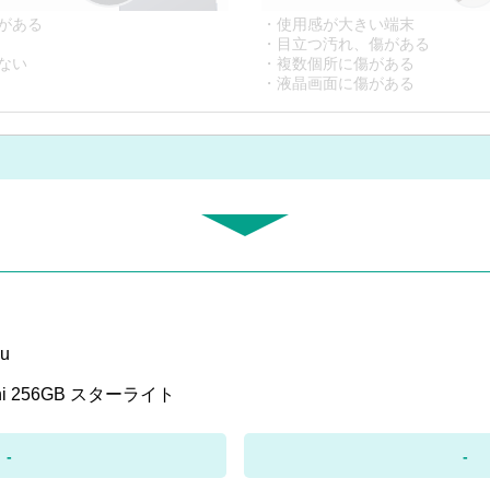
がある
・使用感が大きい端末
・目立つ汚れ、傷がある
ない
・複数個所に傷がある
・液晶画面に傷がある
u
mini 256GB スターライト
-
-