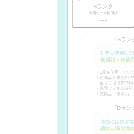
Sランク
未開封・未使用品
---
「Sラン
・1度も使用してい
・付属品が未使用状
・全て工場出荷時同
・保護フィルム等剥
・交換品、修理品、
「Bラン