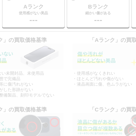
Aランク
Bランク
使用感がない美品
細かい傷がある
---
---
ク」
の買取価格基準
「Aランク」
の買
ない未開封品、未使用品
・使用感がなくきれい
態で完備品
・ほとんど汚れや傷がない
等に傷汚れがない
・液晶画面に傷、色ムラがない
がした形跡がない
整備製品、刻印モデルでない
ク」
の買取価格基準
「Cランク」
の買