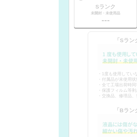
Sランク
未開封・未使用品
---
「Sラン
・1度も使用してい
・付属品が未使用状
・全て工場出荷時同
・保護フィルム等剥
・交換品、修理品、
「Bラン