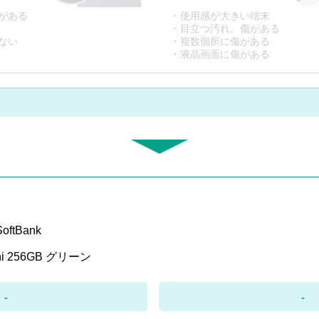
がある
・使用感が大きい端末
・目立つ汚れ、傷がある
ない
・複数個所に傷がある
・液晶画面に傷がある
ftBank
ini 256GB グリーン
-
-