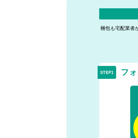
梱包も宅配業者
フォ