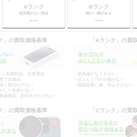
Aランク
Bランク
使用感がない美品
細かい傷がある
---
---
ク」
の買取価格基準
「Aランク」
の買
ない未開封品、未使用品
・使用感がなくきれい
態で完備品
・ほとんど汚れや傷がない
等に傷汚れがない
・液晶画面に傷、色ムラがない
がした形跡がない
整備製品、刻印モデルでない
ク」
の買取価格基準
「Cランク」
の買