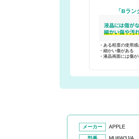
「Bラン
・ある程度の使用感
・細かい傷がある
・液晶画面には傷が
メーカー
APPLE
型番
MU6W3J/A