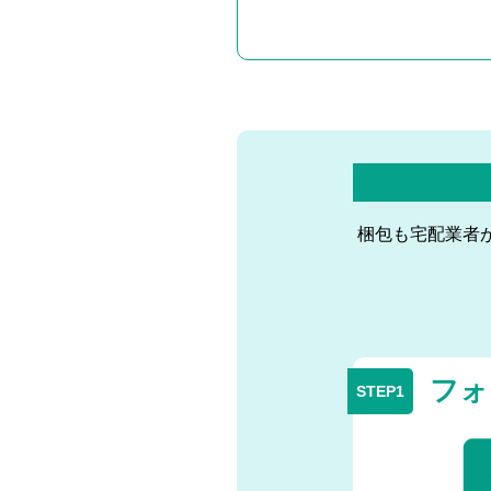
梱包も宅配業者
フォ