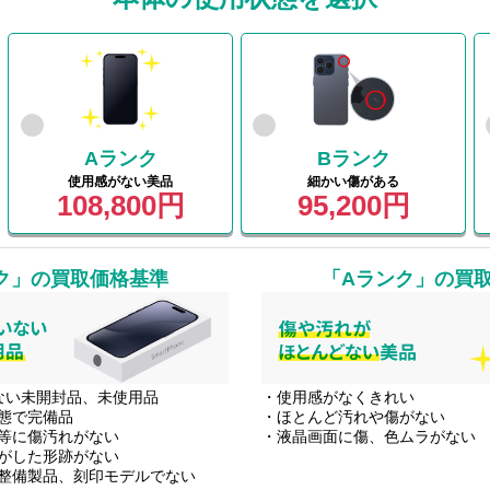
Aランク
Bランク
使用感がない美品
細かい傷がある
108,800円
95,200円
ク」
の買取価格基準
「Aランク」
の買
ない未開封品、未使用品
・使用感がなくきれい
態で完備品
・ほとんど汚れや傷がない
等に傷汚れがない
・液晶画面に傷、色ムラがない
がした形跡がない
整備製品、刻印モデルでない