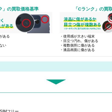
ク」
の買取価格基準
「Cランク」
の買
がある
・使用感が大きい端末
・目立つ汚れ、傷がある
ない
・複数個所に傷がある
・液晶画面に傷がある
 SIMフリー