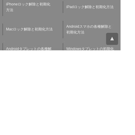
iPhoneロック解除と初期化
iPadロック解除と初期化方法
方法
Androidスマホの各種解除と
Macロック解除と初期化方法
初期化方法
Androidタブレットの各種解
Windowsタブレットの初期化
除と初期化方法
方法
Applewatchの各種解除と初
スマホ・タブレット査定基準
期化方法
よくある質問
チャットサポート
お問い合わせ
お役立ち情報