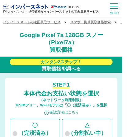
iPhone・スマホ・携帯買取ならインバースネットの宅配買取サービス
インバースネットの宅配買取サービス
>
スマホ・携帯買取価格検索
>
Pixel買
Google Pixel 7a 128GB スノー
（Pixel7a）
買取価格
カンタン2ステップ！
買取価格を調べる
STEP 1
本体代金お支払い状態を選択
（ネットワーク利用制限）
※SIMフリー、Wi-Fiモデルは「〇（完済済み）」を選択
確認方法はこちら
〇
△
（完済済み）
（分割払い中）