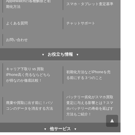
Applewatchの各種解除と初
スマホ・タブレット査定基準
期化方法
よくある質問
チャットサポート
お問い合わせ
お役立ち情報
キャリア下取り vs 買取
初期化方法などiPhoneを売
iPhone高く売るならどちら
る前にする３つのこと
が得なのか徹底比較！
バッテリー劣化がスマホ買取
廃棄や買取に出す前に！パソ
査定に与える影響とは？スマ
コンのデータを消去する方法
ホバッテリーの寿命を延ばす
方法もご紹介！
他サービス