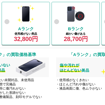
Aランク
Bランク
使用感がない美品
細かい傷がある
32,800円
28,700円
ク」
の買取価格基準
「Aランク」
の買
ない未開封品、未使用品
・使用感がなくきれい
態で完備品
・ほとんど汚れや傷がない
等に傷汚れがない
・液晶画面に傷、色ムラがない
がした形跡がない
整備製品、刻印モデルでない