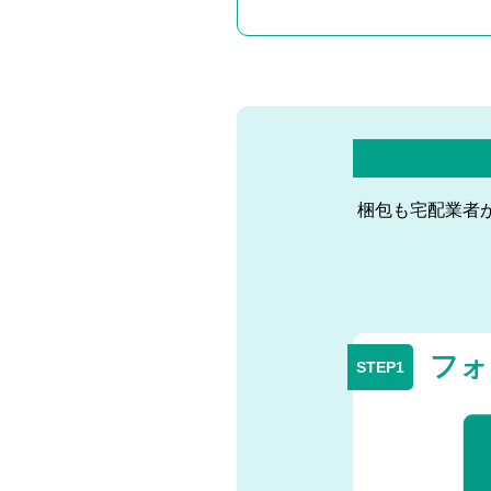
梱包も宅配業者
フォ