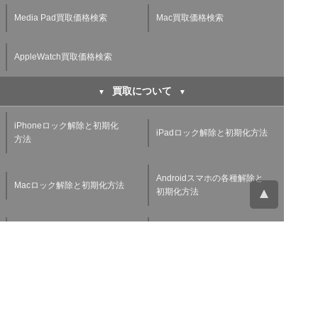
Media Pad買取価格検索
Mac買取価格検索
AppleWatch買取価格検索
買取について
iPhoneロック解除と初期化
iPadロック解除と初期化方法
方法
Androidスマホの各種解除と
Macロック解除と初期化方法
初期化方法
Androidタブレットの各種解
Windowsタブレットの初期化
除と初期化方法
方法
Applewatchの各種解除と初
スマホ・タブレット査定基準
期化方法