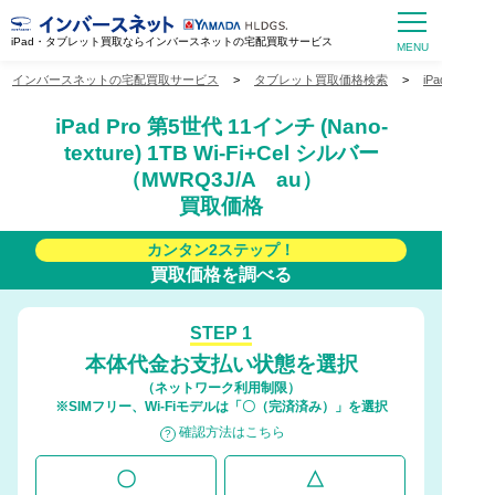
iPad・タブレット買取ならインバースネットの宅配買取サービス
インバースネットの宅配買取サービス
>
タブレット買取価格検索
>
iPad買取価
iPad Pro 第5世代 11インチ (Nano-
texture) 1TB Wi-Fi+Cel シルバー
（MWRQ3J/A au）
買取価格
カンタン2ステップ！
買取価格を調べる
STEP 1
本体代金お支払い状態を選択
（ネットワーク利用制限）
※SIMフリー、Wi-Fiモデルは「〇（完済済み）」を選択
確認方法はこちら
〇
△