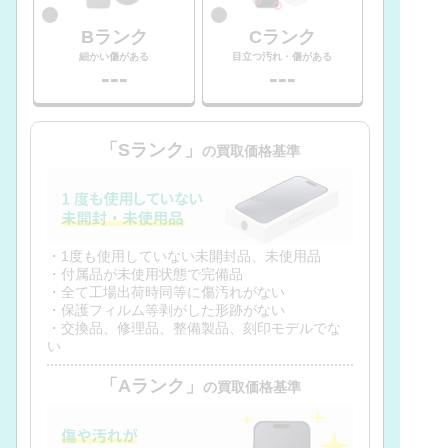
Bランク
Cランク
細かい傷がある
目立つ汚れ・傷がある
---
---
「Sランク」
の買取価格基準
・1度も使用していない未開封品、未使用品
・付属品が未使用状態で完備品
・全て工場出荷時同等に傷汚れがない
・保護フィルム等剥がした形跡がない
・交換品、修理品、整備製品、刻印モデルでな
い
「Aランク」
の買取価格基準