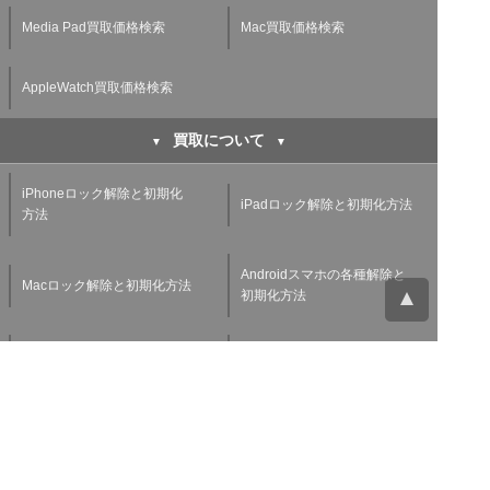
Media Pad買取価格検索
Mac買取価格検索
AppleWatch買取価格検索
買取について
iPhoneロック解除と初期化
iPadロック解除と初期化方法
方法
Androidスマホの各種解除と
Macロック解除と初期化方法
初期化方法
Androidタブレットの各種解
Windowsタブレットの初期化
除と初期化方法
方法
Applewatchの各種解除と初
スマホ・タブレット査定基準
期化方法