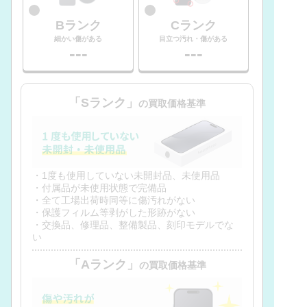
Bランク
Cランク
細かい傷がある
目立つ汚れ・傷がある
---
---
「Sランク」
の買取価格基準
・1度も使用していない未開封品、未使用品
・付属品が未使用状態で完備品
・全て工場出荷時同等に傷汚れがない
・保護フィルム等剥がした形跡がない
・交換品、修理品、整備製品、刻印モデルでな
い
「Aランク」
の買取価格基準