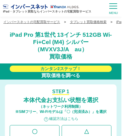
iPad・タブレット買取ならインバースネットの宅配買取サービス
インバースネットの宅配買取サービス
>
タブレット買取価格検索
>
iPad買取価
iPad Pro 第1世代 13インチ 512GB Wi-
Fi+Cel (M4) シルバー
（MVXV3J/A au）
買取価格
カンタン2ステップ！
買取価格を調べる
STEP 1
本体代金お支払い状態を選択
（ネットワーク利用制限）
※SIMフリー、Wi-Fiモデルは「〇（完済済み）」を選択
確認方法はこちら
〇
△