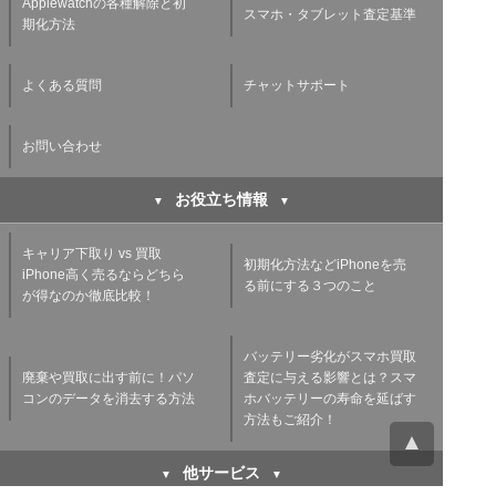
Applewatchの各種解除と初
スマホ・タブレット査定基準
期化方法
よくある質問
チャットサポート
お問い合わせ
お役立ち情報
キャリア下取り vs 買取
初期化方法などiPhoneを売
iPhone高く売るならどちら
る前にする３つのこと
が得なのか徹底比較！
バッテリー劣化がスマホ買取
廃棄や買取に出す前に！パソ
査定に与える影響とは？スマ
コンのデータを消去する方法
ホバッテリーの寿命を延ばす
方法もご紹介！
他サービス